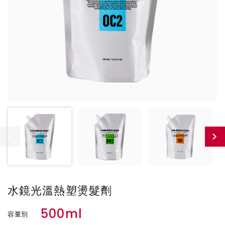
水鏡光溫熱塑燙髮劑
500ml
容量別