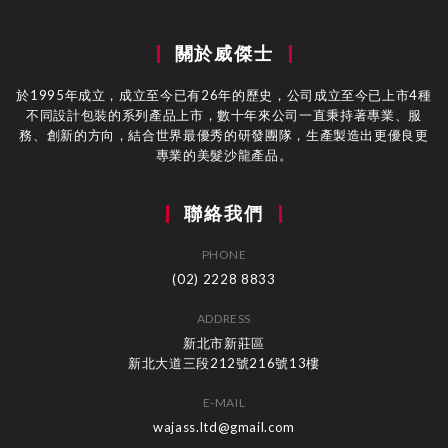
關於威傑士
於1995年成立，成立至今已有26年的歷史，公司成立至今已上市4種
不同設計包裝的系列產品上市，數十年來公司一直秉持著專業、服
務、創新的方向，結合世界最優秀的研發團隊，生產製造出更優良更
專業的美髮沙龍產品。
聯絡我們
PHONE
(02) 2228 8833
ADDRESS
新北市新莊區
新北大道三段212號216號13樓
E-MAIL
wajass.ltd@gmail.com