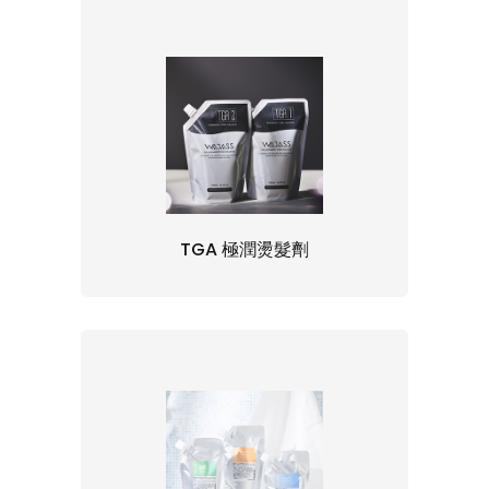
TGA 極潤燙髮劑