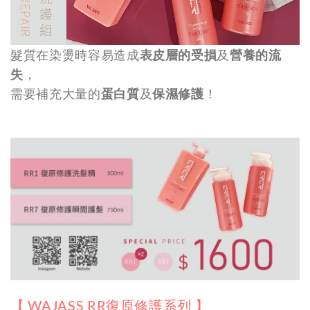
髮質在染燙時容易造成
表皮層的受損
及
營養的流
失
，
需要補充大量的
蛋白質
及
保濕修護
！
【 WAJASS RR復原修護系列 】