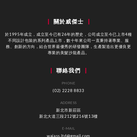
關於威傑士
於1995年成立，成立至今已有26年的歷史，公司成立至今已上市4種
不同設計包裝的系列產品上市，數十年來公司一直秉持著專業、服
務、創新的方向，結合世界最優秀的研發團隊，生產製造出更優良更
專業的美髮沙龍產品。
聯絡我們
PHONE
(02) 2228 8833
ADDRESS
新北市新莊區
新北大道三段212號216號13樓
E-MAIL
wajass.ltd@gmail.com