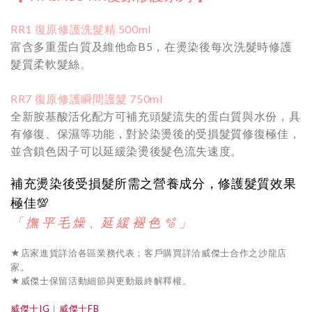
RR1 復原修護洗髮精 500ml
富含多重蛋白質及維他命B5，在燙染後每次洗髮時修護
髮質柔軟髮絲。
RR7 復原修護瞬間護髮 750ml
全新胺基酸活化配方可補充頭髮流失的蛋白質與水份，具
有修復、保濕等功能，對於染燙後的受損髮質修復極佳，
並含鎖色因子可以延緩染燙後髮色流失速度。
補充燙染後受損髮所需之營養成分，修護髮質效果
極佳💯
「 撫 平 毛 燥 、延 緩 褪 色 🫧 」
★店家進貨詳洽各區業務代表；客戶購買詳洽威傑士合作之沙龍店
家。
★威傑士保留活動細節與更動最終解釋權。
威傑士IG
｜
威傑士FB