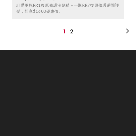
訂購兩瓶RR1復原修護洗髮精＋一瓶RR7復原修護瞬間護
髮，即享$1600優惠價。
1
2