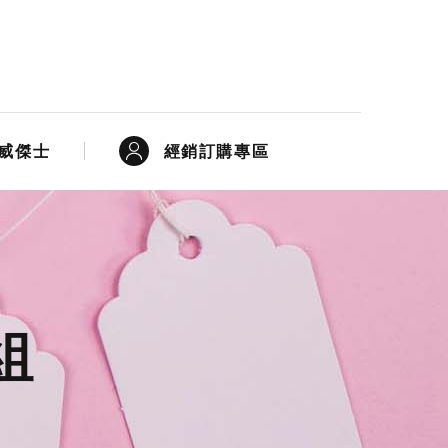
經銷訂購專區
威傑士
組