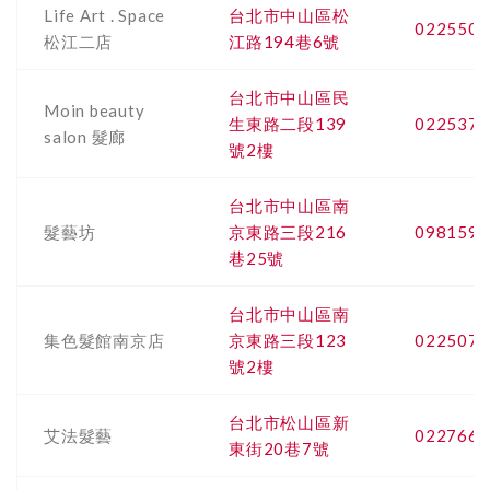
Life Art . Space
台北市中山區松
0225508
松江二店
江路194巷6號
台北市中山區民
Moin beauty
生東路二段139
0225372
salon 髮廊
號2樓
台北市中山區南
髮藝坊
京東路三段216
0981599
巷25號
台北市中山區南
集色髮館南京店
京東路三段123
0225073
號2樓
台北市松山區新
艾法髮藝
0227664
東街20巷7號