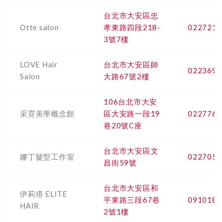
台北市大安區忠
Otte salon
孝東路四段218-
0227217
3號7樓
LOVE Hair
台北市大安區師
0223692
Salon
大路67號2樓
106台北市大安
采霓美學概念館
區大安路一段19
0227766
巷20號C座
台北市大安區文
娜丁髮型工作室
0227058
昌街59號
台北市大安區和
伊莉塔 ELITE
平東路三段67巷
0910180
HAIR
2號1樓