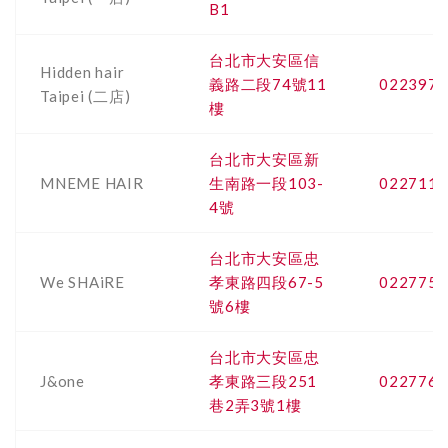
B1
台北市大安區信
Hidden hair
義路二段74號11
0223979
Taipei (二店)
樓
台北市大安區新
MNEME HAIR
生南路一段103-
0227111
4號
台北市大安區忠
We SHAiRE
孝東路四段67-5
0227751
號6樓
台北市大安區忠
J&one
孝東路三段251
0227761
巷2弄3號1樓