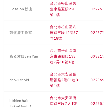
台北市松山區民
EZsalon 松山
生東路五段228
0227656
號1樓
台北市松山區八
芮髮型工作室
德路三段12巷57
0225775
弄18號
台北市松山區南
森焱髮藝Sen Yan
京東路四段133
0932133
巷7弄10號1樓
台北市大安區羅
choki choki
斯福路2段81巷3
0223690
號1樓
台北市大安區濟
hidden hair
南路三段7之1號
0227525
Taipei (一店)