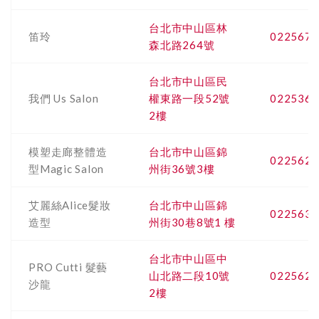
台北市中山區林
笛玲
0225675
森北路264號
台北市中山區民
我們 Us Salon
權東路一段52號
0225368
2樓
模塑走廊整體造
台北市中山區錦
0225623
型Magic Salon
州街36號3樓
艾麗絲Alice髮妝
台北市中山區錦
0225635
造型
州街30巷8號1 樓
台北市中山區中
PRO Cutti 髮藝
山北路二段10號
0225622
沙龍
2樓