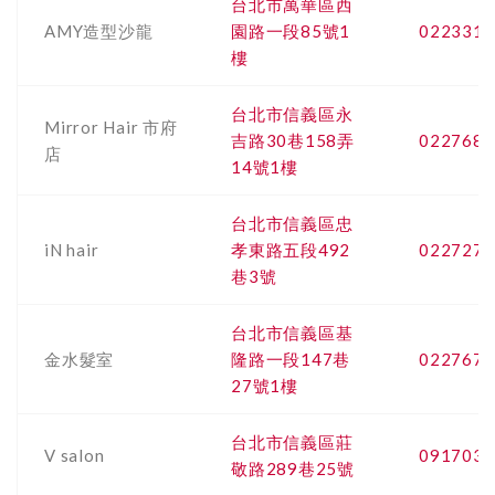
台北市萬華區西
AMY造型沙龍
園路一段85號1
0223319
樓
台北市信義區永
Mirror Hair 市府
吉路30巷158弄
0227682
店
14號1樓
台北市信義區忠
iN hair
孝東路五段492
0227276
巷3號
台北市信義區基
金水髮室
隆路一段147巷
0227677
27號1樓
台北市信義區莊
V salon
0917033
敬路289巷25號