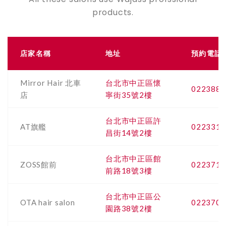
products.
店家名稱
地址
預約電話
Mirror Hair 北車
台北市中正區懷
0223889
店
寧街35號2樓
台北市中正區許
AT旗艦
0223313
昌街14號2樓
台北市中正區館
ZOSS館前
0223716
前路18號3樓
台北市中正區公
OTA hair salon
0223701
園路38號2樓