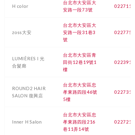
台北市大安區大
H color
0227113
安路一段73號
台北市大安區大
zoss大安
安路一段31巷3
0227755
號
台北市大安區青
LUMIÈRES I 光
田街12巷19號1
0223911
合髮廊
樓
台北市大安區忠
ROUND2 HAIR
孝東路四段46號
0227318
SALON 復興店
5樓
台北市大安區忠
Inner H Salon
孝東路四段216
0227219
巷11弄14號