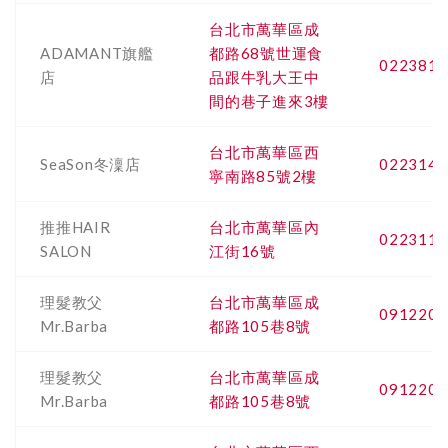
台北市萬華區成
ADAMANT旗艦
都路68號世運食
0223812
店
品跟牛乳大王中
間的巷子進來3樓
台北市萬華區西
SeaSon冬澟店
0223140
寧南路85號2樓
推推HAIR
台北市萬華區內
0223116
SALON
江街16號
理髮教父
台北市萬華區成
0912200
Mr.Barba
都路105巷8號
理髮教父
台北市萬華區成
0912200
Mr.Barba
都路105巷8號