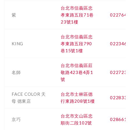
台北市信義區忠
紫
孝東路五段71巷
0227649
23號1樓
台北市信義區忠
KING
孝東路五段790
0223462
巷15號1樓
台北市信義區莊
名師
敬路423巷4弄1
0227234
號
FACE COLOR 天
台北市士林區德
0228330
母 德東店
行東路208號1樓
台北市文山區忠
京巧
0286618
順街二段102號