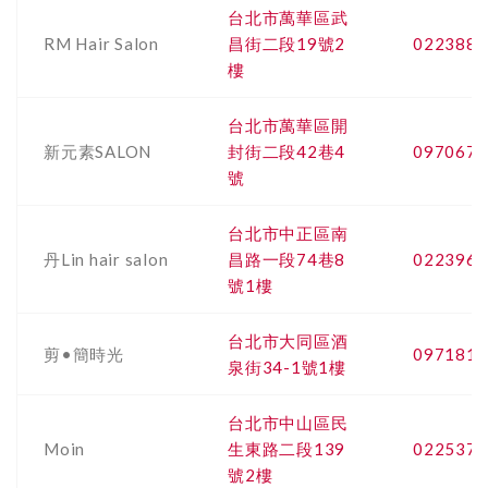
台北市萬華區武
RM Hair Salon
昌街二段19號2
0223880
樓
台北市萬華區開
新元素SALON
封街二段42巷4
0970671
號
台北市中正區南
丹Lin hair salon
昌路一段74巷8
0223967
號1樓
台北市大同區酒
剪•簡時光
0971812
泉街34-1號1樓
台北市中山區民
Moin
生東路二段139
0225372
號2樓