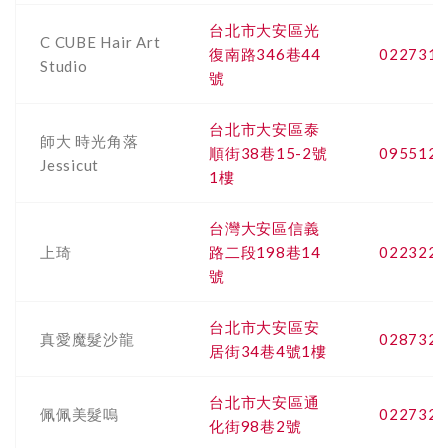
台北市大安區光
C CUBE Hair Art
復南路346巷44
0227316
Studio
號
台北市大安區泰
師大 時光角落
順街38巷15-2號
0955125
Jessicut
1樓
台灣大安區信義
上琦
路二段198巷14
0223225
號
台北市大安區安
真愛魔髮沙龍
0287323
居街34巷4號1樓
台北市大安區通
佩佩美髮嗚
0227326
化街98巷2號