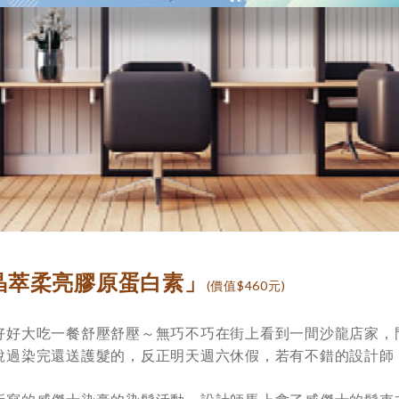
晶萃柔亮膠原蛋白素」
(價值$460元)
好好大吃一餐舒壓舒壓～無巧不巧在街上看到一間沙龍店家，
說過染完還送護髮的，反正明天週六休假，若有不錯的設計師