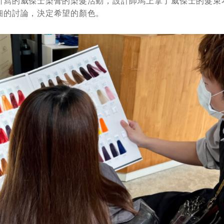
所寫的威傑士染膏的染髮活動，設計師馬上拿了威傑士的髮束
細的討論，決定希望的顏色。