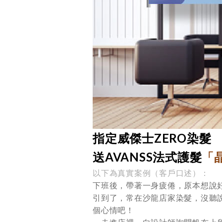
指定威傑士ZERO染髮
送AVANSS法式護髮
「
以下為真實案例（客戶口述）：
下班後，帶著一身疲倦，原本想說
引到了，常在沙龍店家染髮，沒聽
個心情吧！