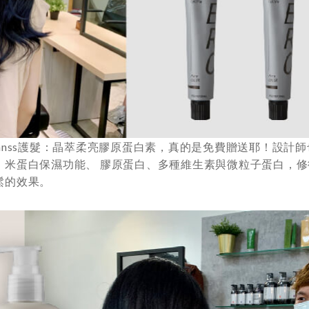
anss護髮：晶萃柔亮膠原蛋白素，真的是免費贈送耶！設計
、米蛋白保濕功能、 膠原蛋白、多種維生素與微粒子蛋白，
鬆的效果。