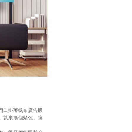
門口掛著帆布廣告吸
，就來換個髮色、換