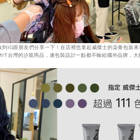
放到IG跟朋友們分享一下！在店裡也拿起威傑士的染膏包裝來
MIT台灣的沙龍用品，連包裝設計一點都不輸給國外品牌，大