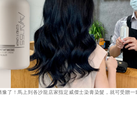
猶豫了！馬上到各沙龍店家指定威傑士染膏染髮，就可受贈一