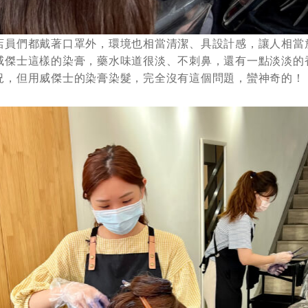
店員們都戴著口罩外，環境也相當清潔、具設計感，讓人相當
威傑士這樣的染膏，藥水味道很淡、不刺鼻，還有一點淡淡的
況，但用威傑士的染膏染髮，完全沒有這個問題，蠻神奇的！