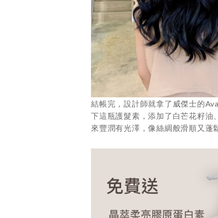
結帳完，設計師就拿了威傑士的Av
下這瓶護髮素，添加了白芒花籽油
來豐潤有光澤，像絲綢般滑順又蓬