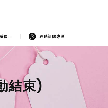
經銷訂購專區
威傑士
動結束)