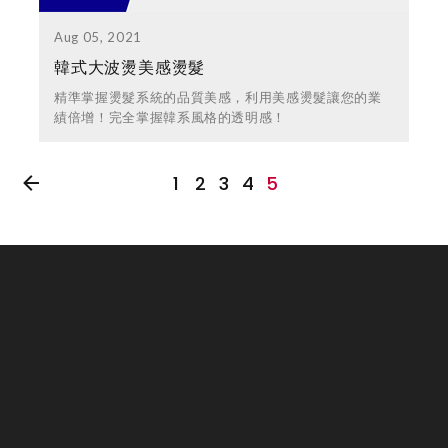
Aug 05, 2021
韓式大波燙美感燙髮
精準掌握燙髮系統的品質美感，利用美感燙髮讓您的業
績倍增！完全掌握韓系風格的透明感！
1
2
3
4
5