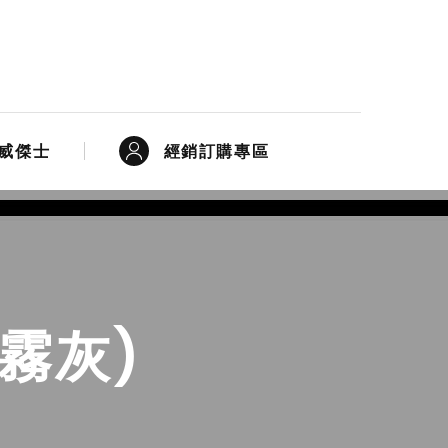
經銷訂購專區
威傑士
冷霧灰)