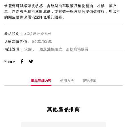
含蘆薈可減緩頭皮敏感，含酪梨油萃取液及植物精油，柑橘、薰衣
草、迷迭香等精油萃取成份，能有效平衡皮脂分泌強健髮根，對出油
的頭皮達到深層清潔降低毛孔阻塞。
產品類別：
SC頭皮理療系列
店家建議售價：
$600/$380
備註說明：
洗髮，一般及油性頭皮、細軟扁塌髮質
Share
產品詳細內容
使用方法
警語標示
其他產品推薦