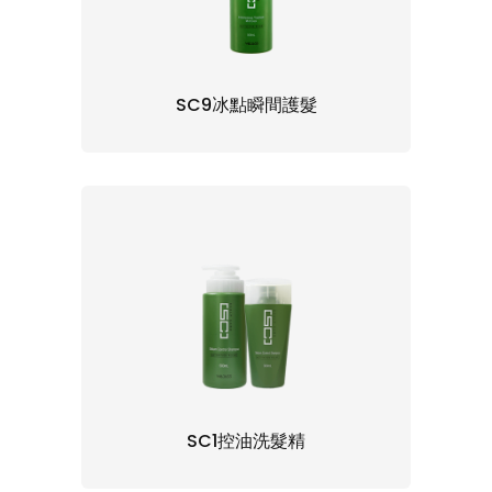
SC9冰點瞬間護髮
SC1控油洗髮精