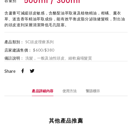
500ml / 300ml
容量別
含蘆薈可減緩頭皮敏感，含酪梨油萃取液及植物精油，柑橘、薰衣
草、迷迭香等精油萃取成份，能有效平衡皮脂分泌強健髮根，對出油
的頭皮達到深層清潔降低毛孔阻塞。
產品類別：
SC頭皮理療系列
店家建議售價：
$600/$380
備註說明：
洗髮，一般及油性頭皮、細軟扁塌髮質
Share
產品詳細內容
使用方法
警語標示
其他產品推薦