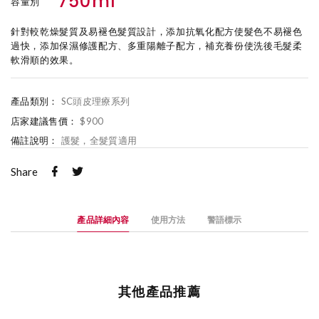
750ml
容量別
針對較乾燥髮質及易褪色髮質設計，添加抗氧化配方使髮色不易褪色
過快，添加保濕修護配方、多重陽離子配方，補充養份使洗後毛髮柔
軟滑順的效果。
產品類別：
SC頭皮理療系列
店家建議售價：
$900
備註說明：
護髮，全髮質適用
Share
產品詳細內容
使用方法
警語標示
其他產品推薦