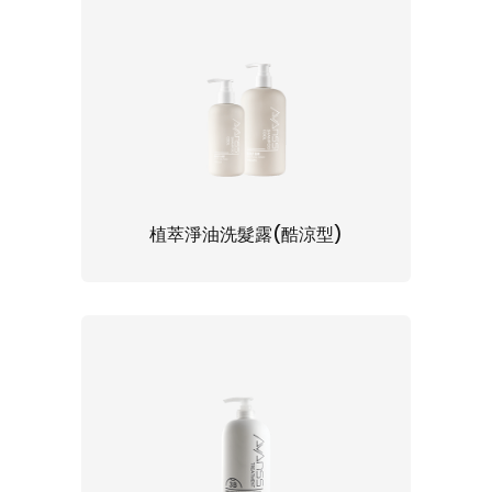
植萃淨油洗髮露(酷涼型)